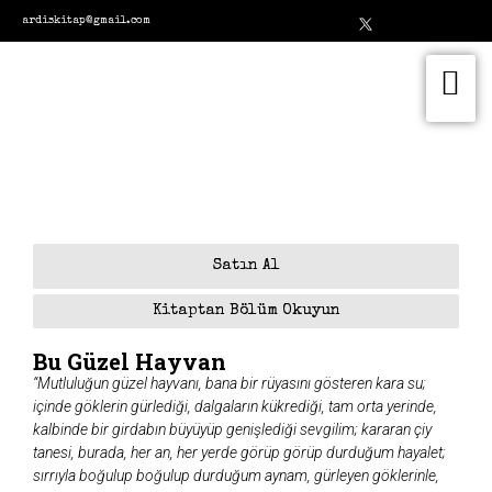
ardiskitap@gmail.com
Satın Al
Kitaptan Bölüm Okuyun
Bu Güzel Hayvan
“Mutluluğun güzel hayvanı, bana bir rüyasını gösteren kara su;
içinde göklerin gürlediği, dalgaların kükrediği, tam orta yerinde,
kalbinde bir girdabın büyüyüp genişlediği sevgilim; kararan çiy
tanesi, burada, her an, her yerde görüp görüp durduğum hayalet;
sırrıyla boğulup boğulup durduğum aynam, gürleyen göklerinle,