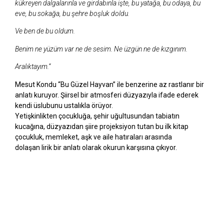
kükreyen dalgalarınla ve girdabınla işte, bu yatağa, bu odaya, bu
eve, bu sokağa, bu şehre boşluk doldu.
Ve ben de bu oldum.
Benim ne yüzüm var ne de sesim. Ne üzgün ne de kızgınım.
Aralıktayım.”
Mesut Kondu “Bu Güzel Hayvan” ile benzerine az rastlanır bir
anlatı kuruyor. Şiirsel bir atmosferi düzyazıyla ifade ederek
kendi üslubunu ustalıkla örüyor.
Yetişkinlikten çocukluğa, şehir uğultusundan tabiatın
kucağına, düzyazıdan şiire projeksiyon tutan bu ilk kitap
çocukluk, memleket, aşk ve aile hatıraları arasında
dolaşan lirik bir anlatı olarak okurun karşısına çıkıyor.